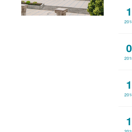
1
201
0
201
1
201
1
201